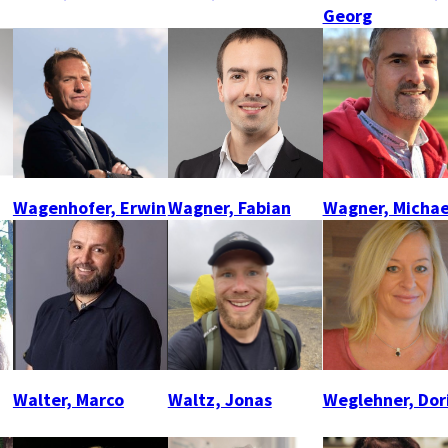
Georg
Wagenhofer, Erwin
Wagner, Fabian
Wagner, Michae
Walter, Marco
Waltz, Jonas
Weglehner, Dor