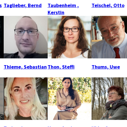
s
Taglieber, Bernd
Taubenheim ,
Teischel, Otto
Kerstin
Thieme, Sebastian
Thon, Steffi
Thums, Uwe