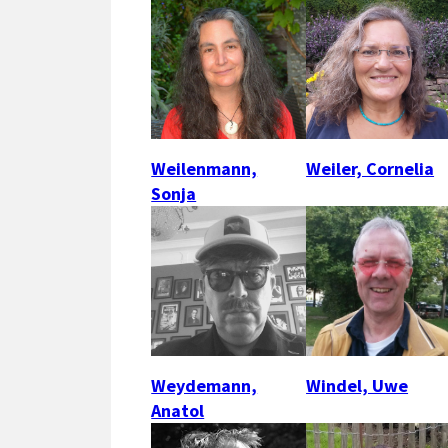
Weilenmann,
Weiler, Cornelia
Sonja
Weydemann,
Windel, Uwe
Anatol