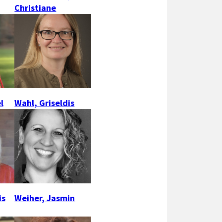
Christiane
l
Wahl, Griseldis
is
Weiher, Jasmin