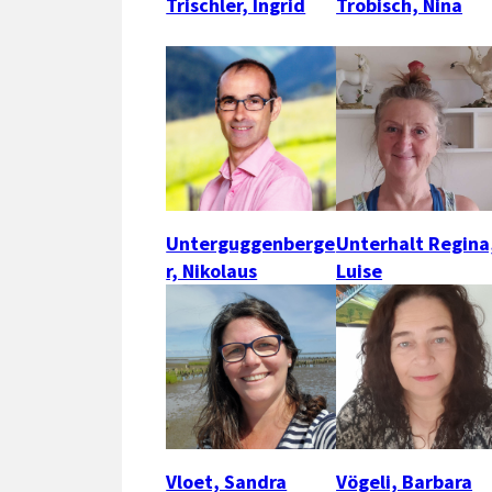
Trischler, Ingrid
Trobisch, Nina
Unterguggenberge
Unterhalt Regina
r, Nikolaus
Luise
Vloet, Sandra
Vögeli, Barbara