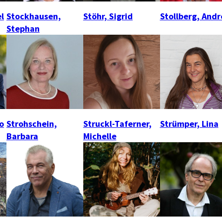
l
Stockhausen,
Stöhr, Sigrid
Stollberg, Andr
Stephan
co
Strohschein,
Struckl-Taferner,
Strümper, Lina
Barbara
Michelle