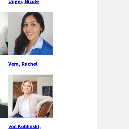
Unger, Nicole
n
Vera, Rachel
von Koblinski,