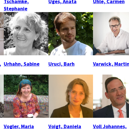
Tschamke,
Uges, Anata
Uhle, Carmen
Stephanie
,
Urhahn, Sabine
Uruci, Barh
Varwick, Marti
Vogler, Maria
Voigt, Daniela
Voll Johannes,