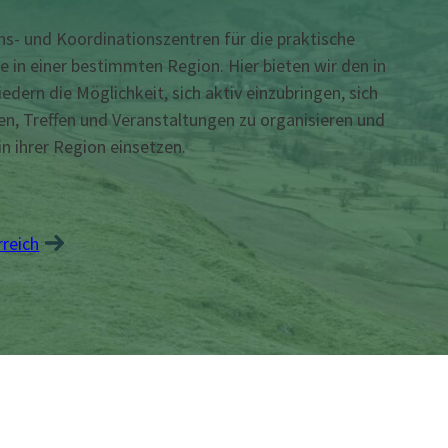
s- und Koordinationszentren für die praktische
 in einer bestimmten Region. Hier bieten wir den in
dern die Möglichkeit, sich aktiv einzubringen, sich
n, Treffen und Veranstaltungen zu organisieren und
in ihrer Region einsetzen.
rreich