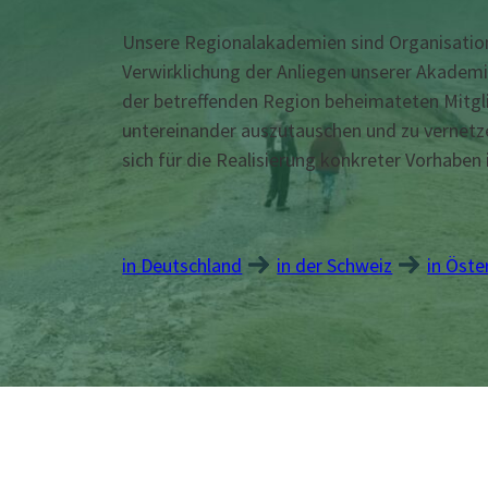
Unsere Regionalakademien sind Organisation
Verwirklichung der Anliegen unserer Akademie
der betreffenden Region beheimateten Mitglie
untereinander auszutauschen und zu vernetze
sich für die Realisierung konkreter Vorhaben 
in Deutschland
in der Schweiz
in Öste