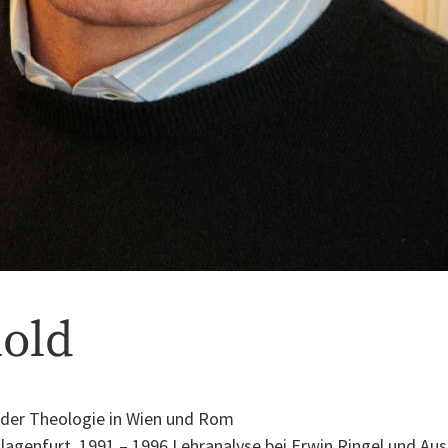
nold
 der Theologie in Wien und Rom
Klagenfurt, 1991 – 1996 Lehranalyse bei Erwin Ringel und A