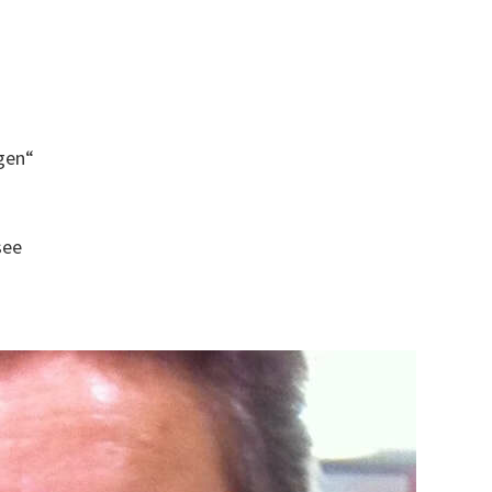
rgen“
see