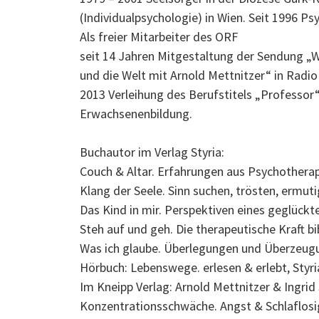
(Individualpsychologie) in Wien. Seit 1996 Ps
Als freier Mitarbeiter des ORF
seit 14 Jahren Mitgestaltung der Sendung „
und die Welt mit Arnold Mettnitzer“ in Radio
2013 Verleihung des Berufstitels „Professor
Erwachsenenbildung.
Buchautor im Verlag Styria:
Couch & Altar. Erfahrungen aus Psychotherap
Klang der Seele. Sinn suchen, trösten, ermut
Das Kind in mir. Perspektiven eines geglückt
Steh auf und geh. Die therapeutische Kraft bi
Was ich glaube. Überlegungen und Überzeug
Hörbuch: Lebenswege. erlesen & erlebt, Styr
Im Kneipp Verlag: Arnold Mettnitzer & Ingrid
Konzentrationsschwäche. Angst & Schlaflosi